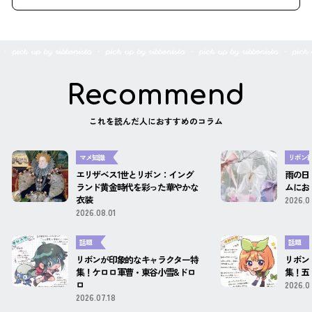
Recommend
これを読んだ人におすすめのコラム
マメ知識
リボン
エリザベス1世とリボン：イング
雨の日
ランド黄金時代を彩った華やかな
ムにお
衣装
2026.0
2026.08.01
話題
話題
リボンが印象的なキャラクター特
リボン
集！ケロロ軍曹・東谷小雪&ドロ
集！五
ロ
2026.0
2026.07.18