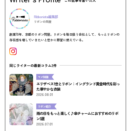
Writer’s Profile
この記事を書いた人
Ribbonista編集部
リボンの問屋
創業70年、京都のリボン問屋。リボンを毎日扱う会社として、もっとリボンの
存在感を増していきたいと密かに野望に燃えている。
同じライターの最新コラム2件
マメ知識
エリザベス1世とリボン：イングランド黄金時代を彩っ
た華やかな衣装
2026.08.01
リボン紹介
雨の日をもっと楽しく♪傘チャームにおすすめのリボ
ン3選
2026.07.01