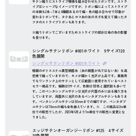
サテン織りにストライプ模様を組み合わせたリボンです。ストラ
イプはシャープなイメージですが、リボン幅によってストライプ
の本数も2本～7本と4種類あるので幅・色の組み合わせで印象が
変わるリボンです。タテ糸とヨコ糸の糸の太さを変えて織ったタ
フタのストライプリボンもあります。
※織りリボンでございますためストライプの部分は地の色の影響
を受けます。
シングルサテンリボン #001ホワイト 9サイズ120
色展開
シングルサテンリボン #001ホワイト
極細のポリエステル異型断面糸（糸の断面が丸ではない糸）を高
密度で織っていますので、キメが細かく光沢が上品です。業務用
でもワンランク上のサテンとして広範囲に使用されているベスト
セラー商品です。幅数は9サイズ、色数は120色と選択肢も多いで
す。このペンタシングルサテンは光沢が片面のみに出る織り方を
していますが、両面共に光沢のあるペンタダブルサテンもありま
す。ペンタシングルサテンは50mmまでの幅ですが、ペンタダブ
ルサテンは70mmの幅も全色揃えています。※ この商品は2m単
位での販売でしたが、2023年6月より1m単位での販売に変更とな
りました。
エッジサテンオーガンジーリボン #125 4サイズ
30色展開