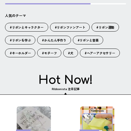
人気のテーマ
#リボンとキャラクター
#リボンファンアート
#リボン運動
#リボンを学ぶ
#かんたん手作り
#リボンと音楽
#キーホルダー
#モチーフ
#犬
#ヘアーアクセサリー
Hot Now!
Ribbonista 注目記事