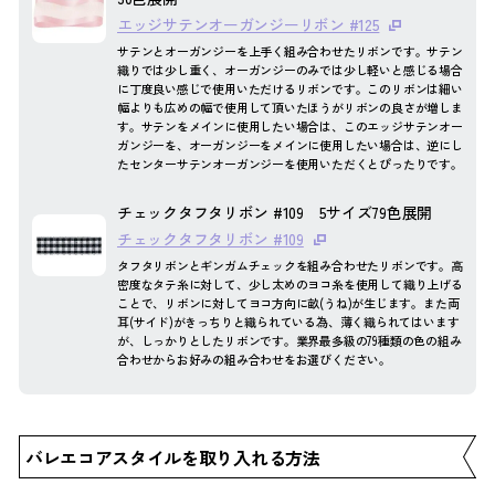
エッジサテンオーガンジーリボン #125
サテンとオーガンジーを上手く組み合わせたリボンです。サテン
織りでは少し重く、オーガンジーのみでは少し軽いと感じる場合
に丁度良い感じで使用いただけるリボンです。このリボンは細い
幅よりも広めの幅で使用して頂いたほうがリボンの良さが増しま
す。サテンをメインに使用したい場合は、このエッジサテンオー
ガンジーを、オーガンジーをメインに使用したい場合は、逆にし
たセンターサテンオーガンジーを使用いただくとぴったりです。
チェックタフタリボン #109 5サイズ79色展開
チェックタフタリボン #109
タフタリボンとギンガムチェックを組み合わせたリボンです。高
密度なタテ糸に対して、少し太めのヨコ糸を使用して織り上げる
ことで、リボンに対してヨコ方向に畝(うね)が生じます。また両
耳(サイド)がきっちりと織られている為、薄く織られてはいます
が、しっかりとしたリボンです。業界最多級の79種類の色の組み
合わせからお好みの組み合わせをお選びください。
バレエコアスタイルを取り入れる方法