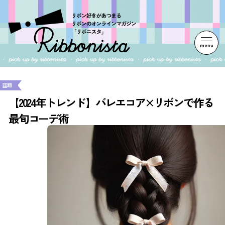
menu
話題
【2024年トレンド】バレエコア×リボンで作る
最旬コーデ術