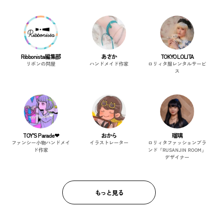
Ribbonista編集部
あさか
TOKYO LOLITA
リボンの問屋
ハンドメイド作家
ロリィタ服レンタルサービ
ス
TOY’S Parade❤︎
おから
瑠璃
ファンシー小物ハンドメイ
イラストレーター
ロリィタファッションブラ
ド作家
ンド「RUSANJIN ROOM」
デザイナー
もっと見る