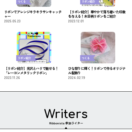
つくる
リボン紹介
リボンでアレンジキラキラサンキャッチ
【リボン紹介】華やかで落ち着いた印象
ャー
を与える！木目柄リボンをご紹介
2025.05.23
2023.12.01
リボン紹介
つくる
【リボン紹介】光沢とハリで魅せる！
ひな祭りに輝く！リボンで作るオリジナ
「レーヨンメタリックリボン」
ル髪飾り
2023.11.26
2024.02.19
Writers
Ribbonista 参加ライター