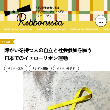
menu
マメ知識
障がいを持つ人の自立と社会参加を願う
日本でのイエローリボン運動
#リボン工作
#リボン運動
#リボンを学ぶ