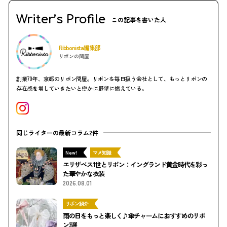
Writer’s Profile
この記事を書いた人
Ribbonista編集部
リボンの問屋
創業70年、京都のリボン問屋。リボンを毎日扱う会社として、もっとリボンの
存在感を増していきたいと密かに野望に燃えている。
同じライターの最新コラム2件
New!
マメ知識
エリザベス1世とリボン：イングランド黄金時代を彩っ
た華やかな衣装
2026.08.01
リボン紹介
雨の日をもっと楽しく♪傘チャームにおすすめのリボ
ン3選