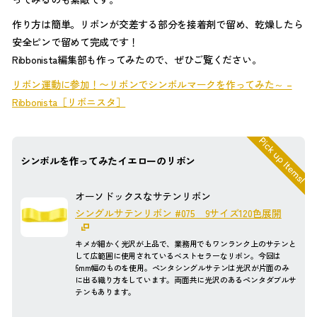
作り方は簡単。リボンが交差する部分を接着剤で留め、乾燥したら
安全ピンで留めて完成です！
Ribbonista編集部も作ってみたので、ぜひご覧ください。
リボン運動に参加！〜リボンでシンボルマークを作ってみた～ –
Ribbonista［リボニスタ］
シンボルを作ってみたイエローのリボン
オーソドックスなサテンリボン
シングルサテンリボン #075 9サイズ120色展開
キメが細かく光沢が上品で、業務用でもワンランク上のサテンと
して広範囲に使用されているベストセラーなリボン。今回は
6mm幅のものを使用。ペンタシングルサテンは光沢が片面のみ
に出る織り方をしています。両面共に光沢のあるペンタダブルサ
テンもあります。