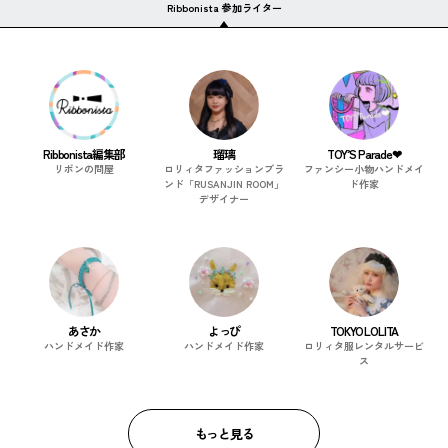
Ribbonista 参加ライター
Ribbonista編集部
瑠璃
TOY’S Parade❤︎
リボンの問屋
ロリィタファッションブラ
ファンシー小物ハンドメイ
ンド「RUSANJIN ROOM」
ド作家
デザイナー
あさか
よっぴ
TOKYO LOLITA
ハンドメイド作家
ハンドメイド作家
ロリィタ服レンタルサービ
ス
もっと見る