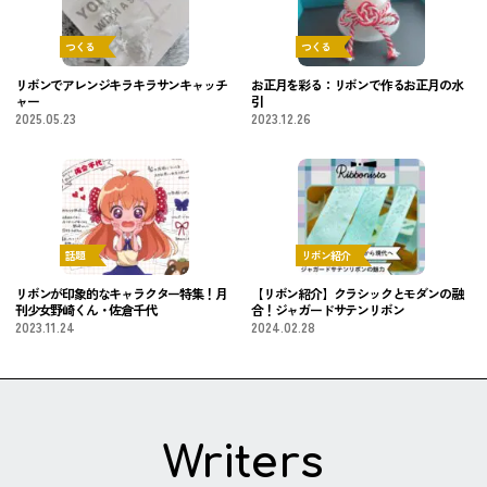
つくる
つくる
リボンでアレンジキラキラサンキャッチ
お正月を彩る：リボンで作るお正月の水
ャー
引
2025.05.23
2023.12.26
話題
リボン紹介
リボンが印象的なキャラクター特集！月
【リボン紹介】クラシックとモダンの融
刊少女野崎くん・佐倉千代
合！ジャガードサテンリボン
2023.11.24
2024.02.28
Writers