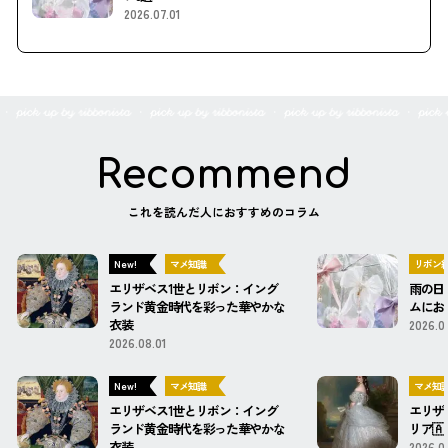
2026.07.01
Recommend
これを読んだ人におすすめのコラム
New!
マメ知識
リボン
エリザベス1世とリボン：イング
雨の日
ランド黄金時代を彩った華やかな
ムにお
衣装
2026.0
2026.08.01
New!
マメ知識
マメ知
エリザベス1世とリボン：イング
エリザ
ランド黄金時代を彩った華やかな
リア🇦
衣装
2026.0