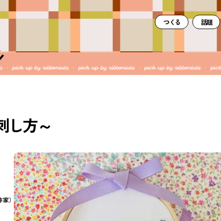
つくる
話題
刺し方～
作家）