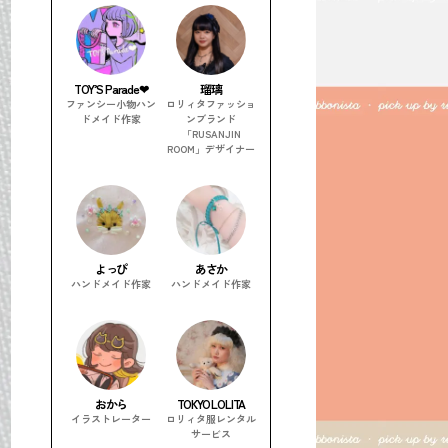
TOY’S Parade❤︎
瑠璃
ファンシー小物ハン
ロリィタファッショ
ドメイド作家
ンブランド
「RUSANJIN
ROOM」デザイナー
よっぴ
あさか
ハンドメイド作家
ハンドメイド作家
おから
TOKYO LOLITA
イラストレーター
ロリィタ服レンタル
サービス