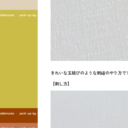
きれいな玉結びのような刺繡のやり方で
【刺し方】