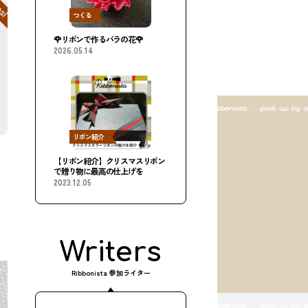
つくる
🌹リボンで作るバラの花🌹
2026.05.14
リボン紹介
！
【リボン紹介】クリスマスリボン
で贈り物に最高の仕上げを
2023.12.05
Writers
Ribbonista 参加ライター