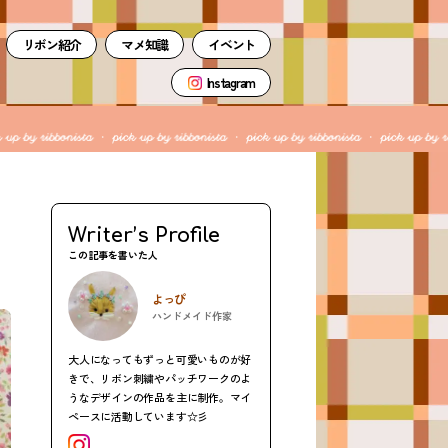
リボン紹介
マメ知識
イベント
Instagram
Writer’s Profile
この記事を書いた人
よっぴ
ハンドメイド作家
大人になってもずっと可愛いものが好
きで、リボン刺繍やパッチワークのよ
うなデザインの作品を主に制作。マイ
ペースに活動しています☆彡