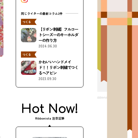
同じライターの最新コラム2件
つくる
【リボン刺繍】フルコー
トシーズーのキーホルダ
ーの作り方
2024.06.30
つくる
かわいいハンドメイ
ド！！リボン刺繍でつく
るヘアピン
2023.09.30
Hot Now!
Ribbonista 注目記事
。
ん