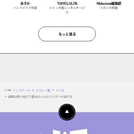
あさか
TOKYO LOLITA
Ribbonista編集部
ハンドメイド作家
ロリィタ服レンタルサービ
リボンの問屋
ス
もっと見る
トップページ
コラム一覧
つくる
綺麗な蝶々結びで基本のふんわりリボンの結び方