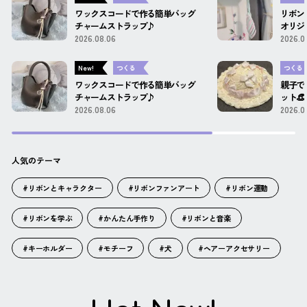
ワックスコードで作る簡単バッグ
リボン
チャームストラップ♪
オリジ
2026.08.06
2026.0
New!
つくる
つくる
ワックスコードで作る簡単バッグ
親子で
チャームストラップ♪
ット👒 ́
2026.08.06
2026.0
人気のテーマ
#リボンとキャラクター
#リボンファンアート
#リボン運動
#リボンを学ぶ
#かんたん手作り
#リボンと音楽
#キーホルダー
#モチーフ
#犬
#ヘアーアクセサリー