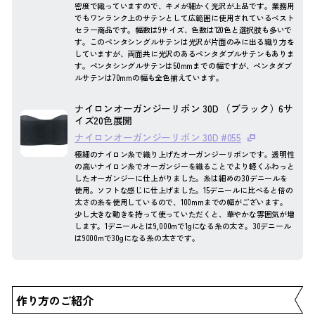
密度で織っていますので、キメが細かく光沢が上品です。業務用
でもワンランク上のサテンとして広範囲に使用されているベスト
セラー商品です。幅数は9サイズ、色数は120色と選択肢も多いで
す。このペンタシングルサテンは光沢が片面のみに出る織り方を
していますが、両面共に光沢のあるペンタダブルサテンもありま
す。ペンタシングルサテンは50mmまでの幅ですが、ペンタダブ
ルサテンは70mmの幅も全色揃えています。
ナイロンオーガンジーリボン 30D （ブラック）6サ
イズ20色展開
ナイロンオーガンジーリボン 30D #055
極細のナイロン糸で織り上げたオーガンジーリボンです。透明性
の高いナイロン糸でオーガンジーを織ることでより軽くふわっと
したオーガンジーに仕上がりました。糸は細めの30デニールを
使用。ソフトな感じに仕上げました。15デニールに比べると倍の
太さの糸を使用しているので、100mmまでの幅がございます。
少し大きな動きを持って使っていただくと、華やかな雰囲気が増
します。1デニールとは9,000mで1gになる糸の太さ。30デニール
は9000mで30gになる糸の太さです。
作り方のご紹介