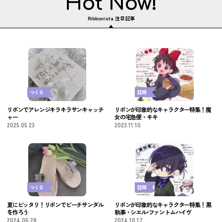
Hot Now!
Ribbonista 注目記事
つくる
話題
リボンでアレンジキラキラサンキャッチ
リボンが印象的なキャラクター特集！魔
ャー
女の宅急便・キキ
2025.05.23
2023.11.10
つくる
話題
夏にピッタリ！リボンでビーチサンダル
リボンが印象的なキャラクター特集！黒
を作ろう
執事・シエル•ファントムハイヴ
2024.06.28
2024.10.17