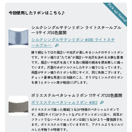
今回使用したリボンはこちら♪
シルクシングルサテンリボン ライトスチールブル
ー 9サイズ50色展開
シルクシングルサテンリボン #080 ライトスチ
ールブルー
練り絹ならではの風合いや光沢が楽しめるシルクのサテンリボン
です。サテン織りは"たて糸"が風合いや光沢を決める大事な要素
です。風合いや光沢を良くする為に極細の絹糸を撚糸無しに織っ
ています。片面のみがツルツルしたサテン織りになっています。
両面がサテン織りのリボンも同じサイズ、同じ色数ございます。
チョット豪華な用途には勿論のこと、さりげなくシルクのリボン
を使うとオシャレ度が格段にUPします。
ポリエステルペタシャムリボン 11サイズ120色展開
ポリエステルペタシャムリボン #003
ポリエステルで織った横畝(うね)が特徴のペタシャムリボンで
す。両耳(サイド)がフラットなグログランリボンに比べ、両耳が
フラットでないペタシャムリボンは畝(うね)がより一層強調され
ます。ポリエステルで織っていますので、アクリルよりもツルツ
ルした手触りが特徴です。