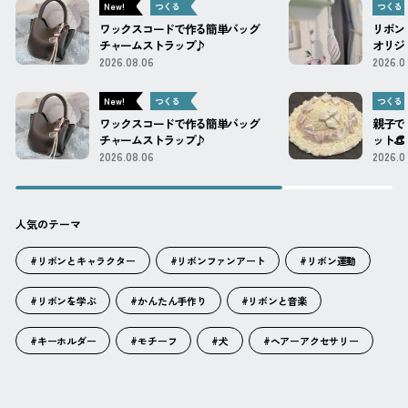
New!
つくる
つくる
ワックスコードで作る簡単バッグ
リボン
チャームストラップ♪
オリジ
2026.08.06
2026.0
New!
つくる
つくる
ワックスコードで作る簡単バッグ
親子で
チャームストラップ♪
ット👒 ́
2026.08.06
2026.0
人気のテーマ
#リボンとキャラクター
#リボンファンアート
#リボン運動
#リボンを学ぶ
#かんたん手作り
#リボンと音楽
#キーホルダー
#モチーフ
#犬
#ヘアーアクセサリー