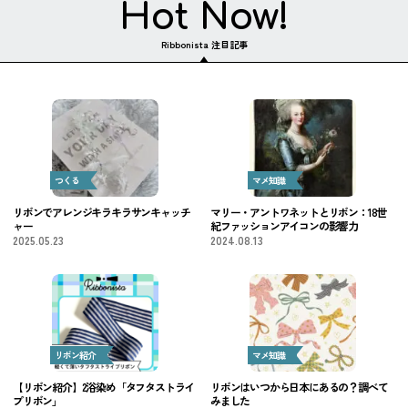
Hot Now!
Ribbonista 注目記事
つくる
マメ知識
リボンでアレンジキラキラサンキャッチ
マリー・アントワネットとリボン：18世
ャー
紀ファッションアイコンの影響力
2025.05.23
2024.08.13
リボン紹介
マメ知識
【リボン紹介】2浴染め「タフタストライ
リボンはいつから日本にあるの？調べて
プリボン」
みました