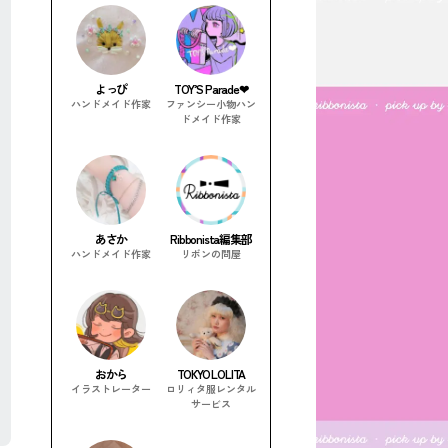
よっぴ
TOY’S Parade❤︎
ハンドメイド作家
ファンシー小物ハン
ドメイド作家
あさか
Ribbonista編集部
ハンドメイド作家
リボンの問屋
おから
TOKYO LOLITA
イラストレーター
ロリィタ服レンタル
サービス