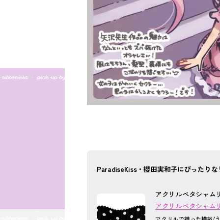
ParadiseKiss・櫻田実和子にぴった
アクリルペタシャムリ
アクリルペタシャムリボ
アクリルで織った横畝(