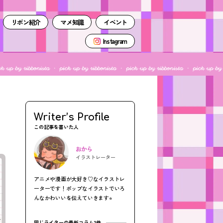
リボン紹介
マメ知識
イベント
Instagram
Writer’s Profile
この記事を書いた人
おから
イラストレーター
アニメや漫画が大好き♡なイラストレ
ーターです！ポップなイラストでいろ
んなかわいいを伝えていきます⭐︎
同じライターの最新コラム2件