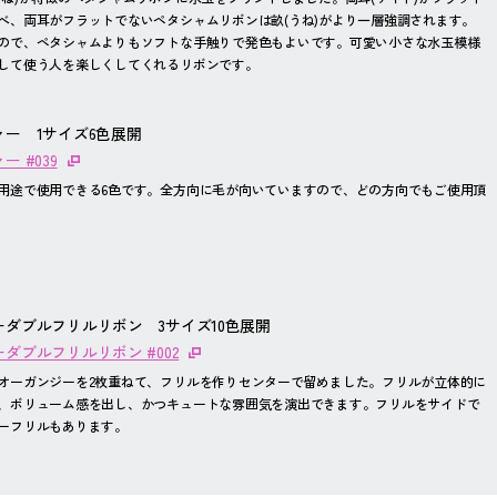
べ、両耳がフラットでないペタシャムリボンは畝(うね)がより一層強調されます。
ので、ペタシャムよりもソフトな手触りで発色もよいです。可愛い小さな水玉模様
して使う人を楽しくしてくれるリボンです。
ー 1サイズ6色展開
 #039
用途で使用できる6色です。全方向に毛が向いていますので、どの方向でもご使用頂
ダブルフリルリボン 3サイズ10色展開
ダブルフリルリボン #002
オーガンジーを2枚重ねて、フリルを作りセンターで留めました。フリルが立体的に
、ボリューム感を出し、かつキュートな雰囲気を演出できます。フリルをサイドで
ーフリルもあります。