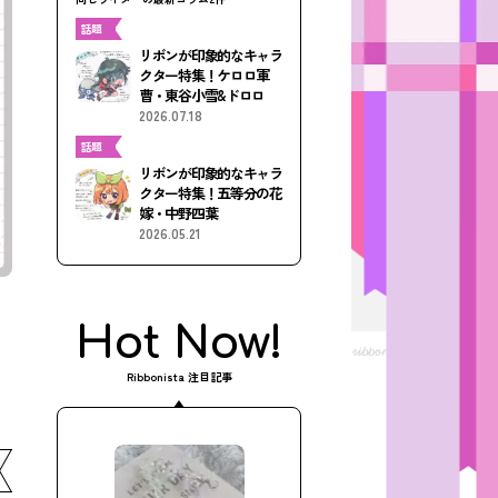
話題
リボンが印象的なキャラ
クター特集！ケロロ軍
曹・東谷小雪&ドロロ
2026.07.18
話題
リボンが印象的なキャラ
クター特集！五等分の花
嫁・中野四葉
2026.05.21
Hot Now!
Ribbonista 注目記事