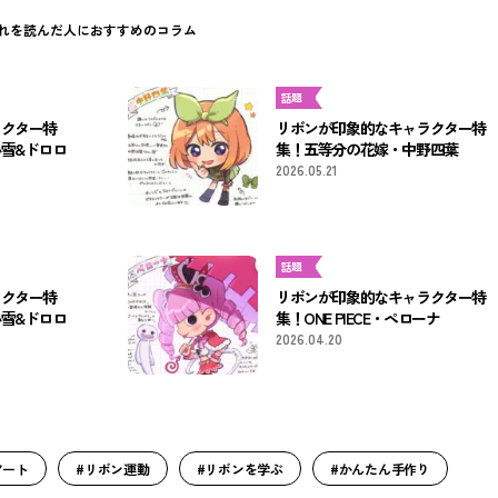
れを読んだ人におすすめのコラム
話題
ラクター特
リボンが印象的なキャラクター特
雪&ドロロ
集！五等分の花嫁・中野四葉
2026.05.21
話題
ラクター特
リボンが印象的なキャラクター特
雪&ドロロ
集！ONE PIECE・ペローナ
2026.04.20
アート
#リボン運動
#リボンを学ぶ
#かんたん手作り