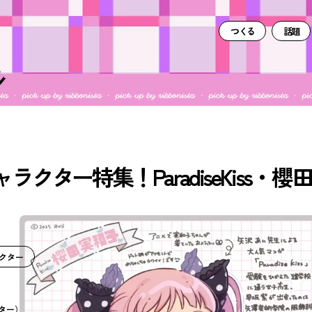
つくる
話題
ター特集！ParadiseKiss・櫻田
クター
ター）