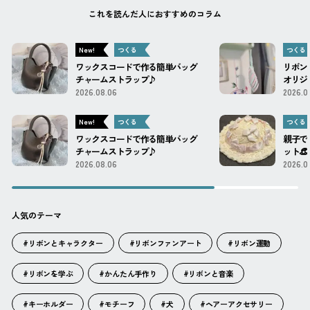
これを読んだ人におすすめのコラム
New!
つくる
つくる
ワックスコードで作る簡単バッグ
リボン
チャームストラップ♪
オリジ
2026.08.06
2026.0
New!
つくる
つくる
ワックスコードで作る簡単バッグ
親子で
チャームストラップ♪
ット👒 ́
2026.08.06
2026.0
人気のテーマ
#リボンとキャラクター
#リボンファンアート
#リボン運動
#リボンを学ぶ
#かんたん手作り
#リボンと音楽
#キーホルダー
#モチーフ
#犬
#ヘアーアクセサリー