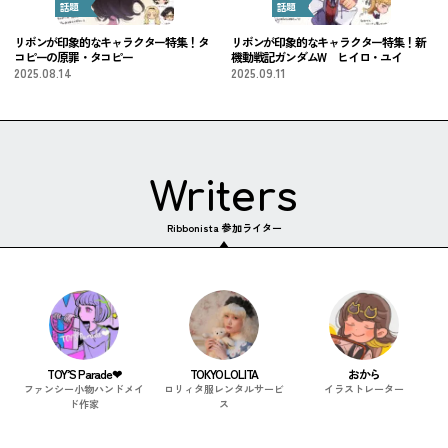
話題
話題
リボンが印象的なキャラクター特集！タ
リボンが印象的なキャラクター特集！新
コピーの原罪・タコピー
機動戦記ガンダムW ヒイロ・ユイ
2025.08.14
2025.09.11
Writers
Ribbonista 参加ライター
TOY’S Parade❤︎
TOKYO LOLITA
おから
ファンシー小物ハンドメイ
ロリィタ服レンタルサービ
イラストレーター
ド作家
ス