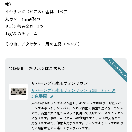
枚）
イヤリング（ピアス）金具 1ペア
丸カン 4mm幅4つ
リボン留め金具 2つ
お好みのチャーム
その他、アクセサリー用の工具（ペンチ）
今回使用したリボンはこちら♪
リバーシブル水玉サテンリボン
リバーシブル水玉サテンリボン #055 2サイズ
21色展開
大小の水玉をランダムに配置し、2色でポップに織り上げたリバ
ーシブル水玉サテンリボン。配色が表面と裏面で逆になっている
ので、両面が共に見えるように使用して頂ければ、よりカラフル
になります。幅は15mmと25mmの2種類ですが、水玉の大きさも
異なりますので、印象も異なります。リボンでよりポップに飾り
たい場合に使える楽しくなるリボンです。